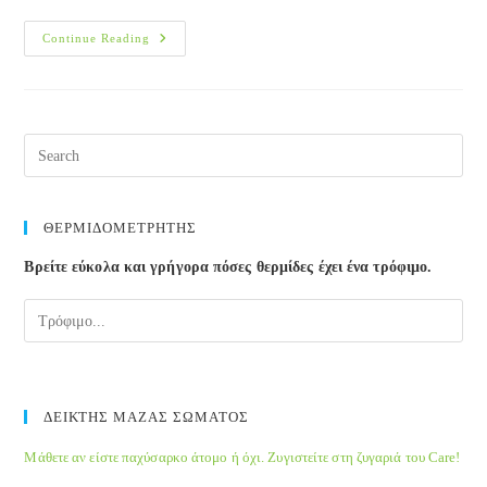
Μαμά
Continue Reading
Ή
Μπαμπάς;
Ποιος
Παίζει
Καλύτερα;
Pre
Esc
to
clos
ΘΕΡΜΙΔΟΜΕΤΡΗΤΗΣ
the
Βρείτε εύκολα και γρήγορα πόσες θερμίδες έχει ένα τρόφιμο.
sea
pane
ΔΕΙΚΤΗΣ ΜΑΖΑΣ ΣΩΜΑΤΟΣ
Μάθετε αν είστε παχύσαρκο άτομο ή όχι. Ζυγιστείτε στη ζυγαριά του Care!