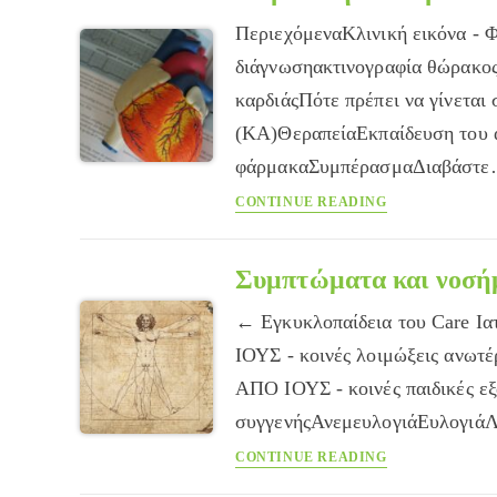
Διαφορές
ΠεριεχόμεναΚλινική εικόνα - 
και
αντιμετώπιση
διάγνωσηακτινογραφία θώρακο
καρδιάςΠότε πρέπει να γίνεται
(ΚΑ)ΘεραπείαΕκπαίδευση του 
φάρμακαΣυμπέρασμαΔιαβάστ
Καρδιακή
CONTINUE READING
ανεπάρκεια
Συμπτώματα και νοσή
← Εγκυκλοπαίδεια του Care Ι
ΙΟΥΣ - κοινές λοιμώξεις ανω
ΑΠΟ ΙΟΥΣ - κοινές παιδικές ε
συγγενήςΑνεμευλογιάΕυλογιά
Συμπτώματα
CONTINUE READING
και