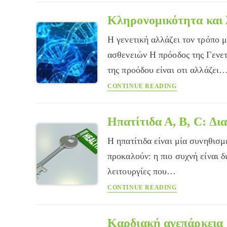
κορυφή
του
Κληρονομικότητα και 
παγόβουνου
Η γενετική αλλάζει τον τρόπο 
ασθενειών Η πρόοδος της Γενετ
της προόδου είναι οτι αλλάζει
Κληρονομικότητ
CONTINUE READING
και
λοιμώξεις
Ηπατίτιδα Α, Β, C: Δι
Η ηπατίτιδα είναι μία συνηθισ
προκαλούν: η πιο συχνή είναι δι
λειτουργίες που…
Ηπατίτιδα
CONTINUE READING
Α,
Β,
C:
Καρδιακή ανεπάρκεια