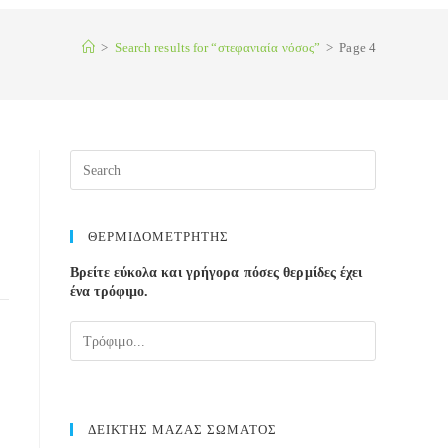
>
Search results for
“στεφανιαία νόσος”
>
Page 4
Press
Escape
to
close
ΘΕΡΜΙΔΟΜΕΤΡΗΤΗΣ
the
Βρείτε εύκολα και γρήγορα πόσες θερμίδες έχει
search
ένα τρόφιμο.
panel.
ΔΕΙΚΤΗΣ ΜΑΖΑΣ ΣΩΜΑΤΟΣ