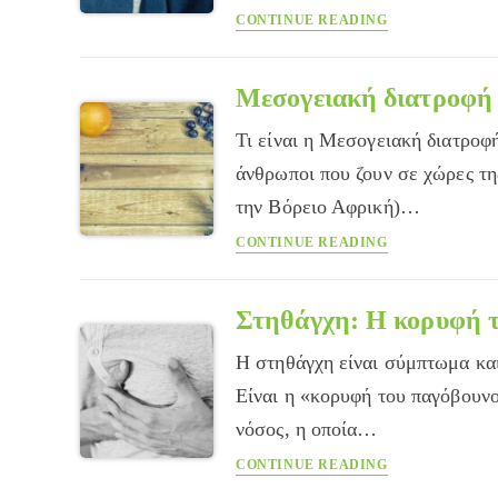
Οι
CONTINUE READING
Επιπτώσεις
της
Παχυσαρκίας
Μεσογειακή διατροφή
στην
Τι είναι η Μεσογειακή διατροφ
Αρθρίτιδα
Γόνατος
άνθρωποι που ζουν σε χώρες τη
την Βόρειο Αφρική)…
Μεσογειακή
CONTINUE READING
διατροφή
Στηθάγχη: Η κορυφή 
Η στηθάγχη είναι σύμπτωμα και
Είναι η «κορυφή του παγόβουνο
νόσος, η οποία…
Στηθάγχη:
CONTINUE READING
Η