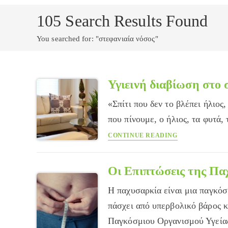
105
Search Results Found
You searched for: "στεφανιαία νόσος"
Υγιεινή διαβίωση στο 
«Σπίτι που δεν το βλέπει ήλιος
που πίνουμε, ο ήλιος, τα φυτά
Υγιεινή
CONTINUE READING
διαβίωση
στο
σπίτι
Οι Επιπτώσεις της Πα
Η παχυσαρκία είναι μια παγκό
πάσχει από υπερβολικό βάρος κ
Παγκόσμιου Οργανισμού Υγεί