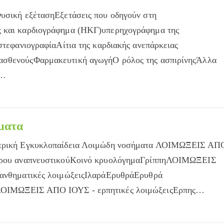
Φυσική εξέτασηΕξετάσεις που οδηγούν στη
ς και καρδιογράφημα (ΗΚΓ)υπερηχογράφημα της
 στεφανιογραφίαΑίτια της καρδιακής ανεπάρκειας
ασθενούςΦαρμακευτική αγωγήΟ ρόλος της ασπιρίνηςΆλλα
ε…
ματα
ατρική Εγκυκλοπαίδεια Λοιμώδη νοσήματα ΛΟΙΜΩΞΕΙΣ ΑΠ
τέρου αναπνευστικούΚοινό κρυολόγημαΓρίππηΛΟΙΜΩΞΕΙΣ
ξανθηματικές λοιμώξειςΙλαράΕρυθράΕρυθρά
ΛΟΙΜΩΞΕΙΣ ΑΠΟ ΙΟΥΣ - ερπητικές λοιμώξειςΕρπης…