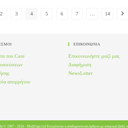
2
3
4
5
6
7
…
14
s page
Go 
ΕΣΜΟΙ
ΕΠΙΚΟΙΝΩΝΙΑ
τα του Care
Επικοινωνήστε μαζί μας
μοσιεύσεων
Διαφήμιση
ήσης
NewsLetter
σία απορρήτου
ht © 1997 - 2026 -
MediSign Ltd
Επιτρέπεται η αναδημοσίευση άρθρου με αναφορά (link) σ