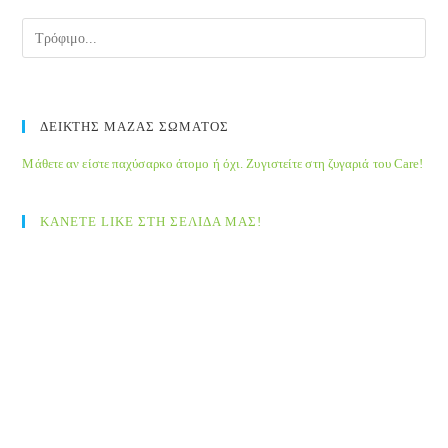
pane
ΔΕΙΚΤΗΣ ΜΑΖΑΣ ΣΩΜΑΤΟΣ
Μάθετε αν είστε παχύσαρκο άτομο ή όχι. Ζυγιστείτε στη ζυγαριά του Care!
ΚΑΝΕΤΕ LIKE ΣΤΗ ΣΕΛΙΔΑ ΜΑΣ!