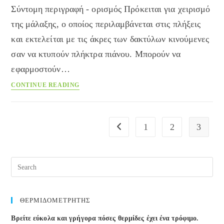
Σύντομη περιγραφή - ορισμός Πρόκειται για χειρισμό
της μάλαξης, ο οποίος περιλαμβάνεται στις πλήξεις
και εκτελείται με τις άκρες των δακτύλων κινούμενες
σαν να κτυπούν πλήκτρα πιάνου. Μπορούν να
εφαρμοστούν…
Μάλαξης
CONTINUE READING
χειρισμοί
–
δακτυλικές
1
2
3
Go to the previous page
επικρούσεις
Pre
Esc
to
clos
ΘΕΡΜΙΔΟΜΕΤΡΗΤΗΣ
the
Βρείτε εύκολα και γρήγορα πόσες θερμίδες έχει ένα τρόφιμο.
sea