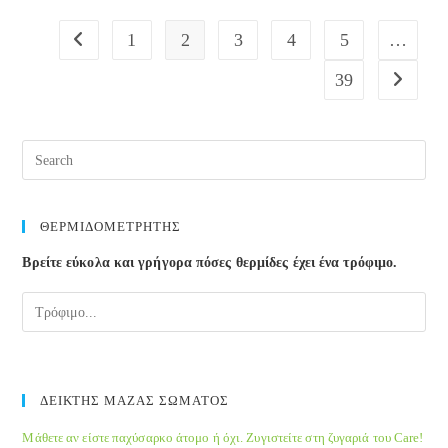
Μέσα
1
2
3
4
5
…
Go to the previous page
39
Go to the
Pre
Esc
to
clos
ΘΕΡΜΙΔΟΜΕΤΡΗΤΗΣ
the
Βρείτε εύκολα και γρήγορα πόσες θερμίδες έχει ένα τρόφιμο.
sea
pane
ΔΕΙΚΤΗΣ ΜΑΖΑΣ ΣΩΜΑΤΟΣ
Μάθετε αν είστε παχύσαρκο άτομο ή όχι. Ζυγιστείτε στη ζυγαριά του Care!