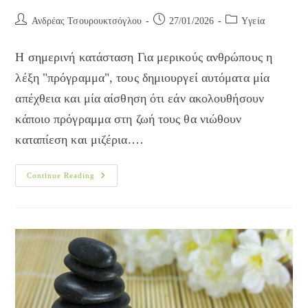
Post
Post
Post
Ανδρέας Τσουρουκτσόγλου
27/01/2026
Yγεία
author:
published:
category:
Η σημερινή κατάσταση Για μερικούς ανθρώπους η
λέξη "πρόγραμμα", τους δημιουργεί αυτόματα μία
απέχθεια και μία αίσθηση ότι εάν ακολουθήσουν
κάποιο πρόγραμμα στη ζωή τους θα νιώθουν
καταπίεση και μιζέρια.…
Ένα
Continue Reading
Ημερήσιο
Πρόγραμμα
Για
Καλή
Υγεία