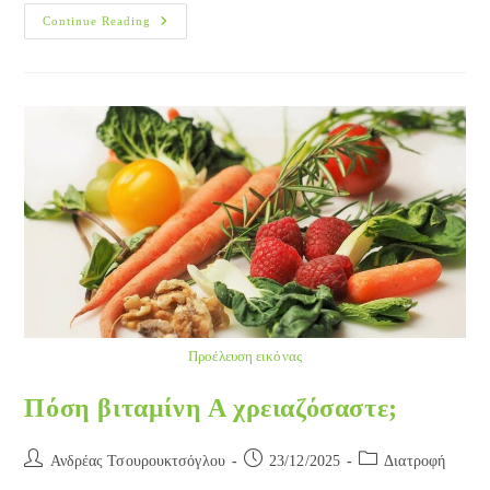
Ayurveda
Continue Reading
Και
Συμβατική
Ιατρική
Σήμερα.
Μπορούν
Να
Συνδυαστούν;
Προέλευση εικόνας
Πόση βιταμίνη Α χρειαζόσαστε;
Post
Post
Post
Ανδρέας Τσουρουκτσόγλου
23/12/2025
Διατροφή
author:
published:
category: