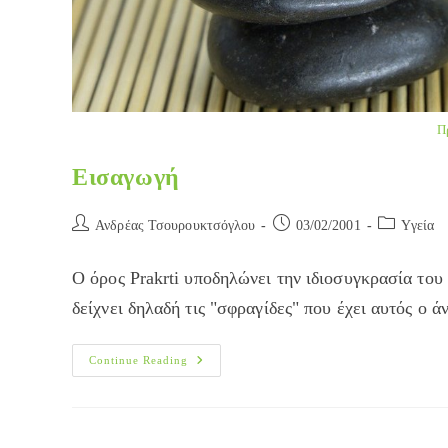
Π
Εισαγωγή
Post
Post
Post
Ανδρέας Τσουρουκτσόγλου
03/02/2001
Yγεία
author:
published:
category:
Ο όρος Prakrti υποδηλώνει την ιδιοσυγκρασία του
δείχνει δηλαδή τις "σφραγίδες" που έχει αυτός ο
Εισαγωγή
Continue Reading