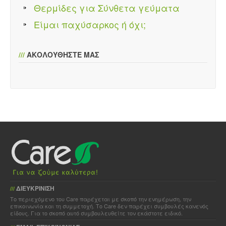
Θερμίδες για Σύνθετα γεύματα
Είμαι παχύσαρκος ή όχι;
///
ΑΚΟΛΟΥΘΗΣΤΕ ΜΑΣ
ΔΙΕΥΚΡΙΝΙΣΗ
///
Το περιεχόμενο του Care παρέχεται με σκοπό την ενημέρωση, την
επικοινωνία και τη συμμετοχή. Το Care δεν παρέχει συμβουλές κανενός
είδους. Για το σκοπό αυτό συμβουλευθείτε τον εκάστοτε ειδικό.