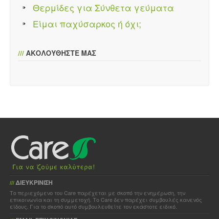
Θερμίδες για Σύνθετα γεύματα
Είμαι παχύσαρκος ή όχι;
///
ΑΚΟΛΟΥΘΗΣΤΕ ΜΑΣ
ΔΙΕΥΚΡΙΝΙΣΗ
///
Το περιεχόμενο του Care παρέχεται με σκοπό την ενημέρωση, την
επικοινωνία και τη συμμετοχή. Το Care δεν παρέχει συμβουλές κανενός
είδους. Για το σκοπό αυτό συμβουλευθείτε τον εκάστοτε ειδικό.