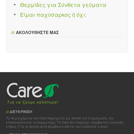
Θερμίδες για Σύνθετα γεύματα
Είμαι παχύσαρκος ή όχι;
///
ΑΚΟΛΟΥΘΗΣΤΕ ΜΑΣ
ΔΙΕΥΚΡΙΝΙΣΗ
///
Το περιεχόμενο του Care παρέχεται με σκοπό την ενημέρωση, την
επικοινωνία και τη συμμετοχή. Το Care δεν παρέχει συμβουλές κανενός
είδους. Για το σκοπό αυτό συμβουλευθείτε τον εκάστοτε ειδικό.