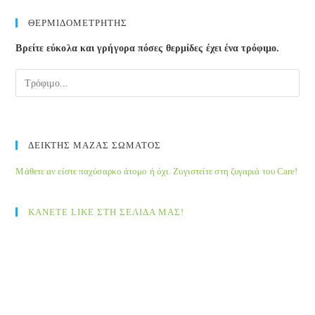
to
clos
ΘΕΡΜΙΔΟΜΕΤΡΗΤΗΣ
the
Βρείτε εύκολα και γρήγορα πόσες θερμίδες έχει ένα τρόφιμο.
sea
pane
ΔΕΙΚΤΗΣ ΜΑΖΑΣ ΣΩΜΑΤΟΣ
Μάθετε αν είστε παχύσαρκο άτομο ή όχι. Ζυγιστείτε στη ζυγαριά του Care!
ΚΑΝΕΤΕ LIKE ΣΤΗ ΣΕΛΙΔΑ ΜΑΣ!