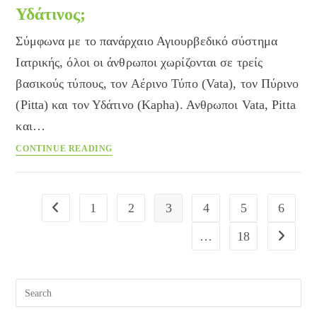
τον
Υδάτινος;
αντιμετωπίσετε
Σύμφωνα με το πανάρχαιο Αγιουρβεδικό σύστημα
Ιατρικής, όλοι οι άνθρωποι χωρίζονται σε τρείς
βασικούς τύπους, τον Αέρινο Τύπο (Vata), τον Πύρινο
(Pitta) και τον Υδάτινο (Kapha). Ανθρωποι Vata, Pitta
και…
Τι
CONTINUE READING
τύπος
είστε;
Αέρινος,
1
2
3
4
5
6
Go to the previous page
Πύρινος
ή
…
18
Go to the
Υδάτινος;
Pre
Esc