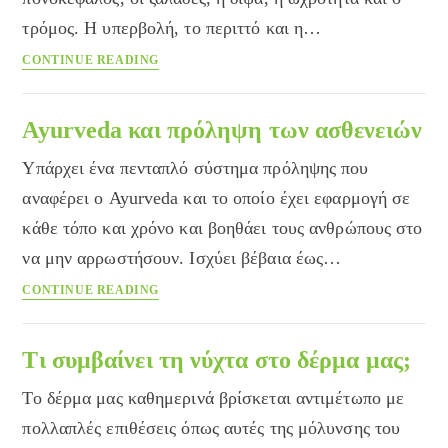
και
τρόμος. Η υπερβολή, το περιττό και η…
φυσικά
Η
CONTINUE READING
φυσιολογία
της
γιορτινής
Ayurveda και πρόληψη των ασθενειών
μέθης
Υπάρχει ένα πενταπλό σύστημα πρόληψης που
αναφέρει ο Ayurveda και το οποίο έχει εφαρμογή σε
κάθε τόπο και χρόνο και βοηθάει τους ανθρώπους στο
να μην αρρωστήσουν. Ισχύει βέβαια έως…
Ayurveda
CONTINUE READING
και
πρόληψη
των
Τι συμβαίνει τη νύχτα στο δέρμα μας;
ασθενειών
Το δέρμα μας καθημερινά βρίσκεται αντιμέτωπο με
πολλαπλές επιθέσεις όπως αυτές της μόλυνσης του