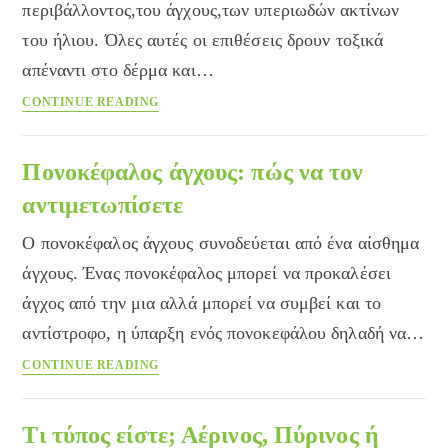
περιβάλλοντος,του άγχους,των υπεριωδών ακτίνων
του ήλιου. Όλες αυτές οι επιθέσεις δρουν τοξικά
απέναντι στο δέρμα και…
Τι
CONTINUE READING
συμβαίνει
τη
νύχτα
Πονοκέφαλος άγχους: πώς να τον
στο
αντιμετωπίσετε
δέρμα
μας;
Ο πονοκέφαλος άγχους συνοδεύεται από ένα αίσθημα
άγχους. Ένας πονοκέφαλος μπορεί να προκαλέσει
άγχος από την μια αλλά μπορεί να συμβεί και το
αντίστροφο, η ύπαρξη ενός πονοκεφάλου δηλαδή να…
Πονοκέφαλος
CONTINUE READING
άγχους:
πώς
να
Τι τύπος είστε; Αέρινος, Πύρινος ή