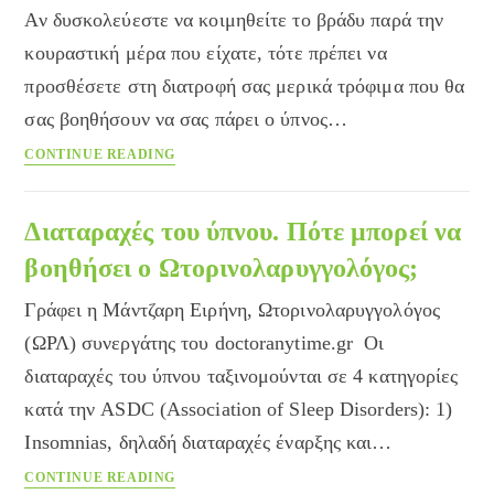
Αν δυσκολεύεστε να κοιμηθείτε το βράδυ παρά την
κουραστική μέρα που είχατε, τότε πρέπει να
προσθέσετε στη διατροφή σας μερικά τρόφιμα που θα
σας βοηθήσουν να σας πάρει ο ύπνος…
Τρυπτοφάνη:
CONTINUE READING
Το
μυστικό
για
Διαταραχές του ύπνου. Πότε μπορεί να
έναν
βoηθήσει ο Ωτορινολαρυγγολόγος;
καλό
ύπνο
Γράφει η Μάντζαρη Ειρήνη, Ωτορινολαρυγγολόγος
(ΩΡΛ) συνεργάτης του doctoranytime.gr Οι
διαταραχές του ύπνου ταξινομούνται σε 4 κατηγορίες
κατά την ASDC (Association of Sleep Disorders): 1)
Insomnias, δηλαδή διαταραχές έναρξης και…
Διαταραχές
CONTINUE READING