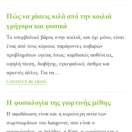
του
ύπνου.
Πότε
Πώς να χάσεις κιλά από την κοιλιά
μπορεί
γρήγορα και φυσικά
να
βoηθήσει
Το υπερβολικό βάρος στην κοιλιά, και όχι μόνο, είναι
ο
ένας από τους κύριους παράγοντες σοβαρών
Ωτορινολαρυγγολόγος;
προβλημάτων υγείας όπως: καρδιακές ασθένειες,
υψηλή πίεση, διαβήτης, εγκεφαλικό, άσθμα και
αρκετές άλλες. Για να…
Πώς
CONTINUE READING
να
χάσεις
κιλά
Η φυσιολογία της γιορτινής μέθης
από
Η αφυδάτωση είναι και η κυριότερη αιτία των
την
κοιλιά
συμπτωμάτων του hangover, που είναι ο
γρήγορα
πονοκέφαλος, οι ζαλάδες, η δίψα, η ωχρότητα και ο