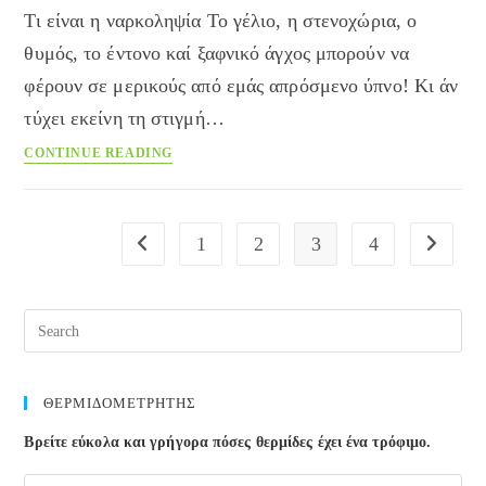
Τι είναι η ναρκοληψία Το γέλιο, η στενοχώρια, ο
ελπίδας
θυμός, το έντονο καί ξαφνικό άγχος μπορούν να
φέρουν σε μερικούς από εμάς απρόσμενο ύπνο! Κι άν
τύχει εκείνη τη στιγμή…
Οταν
CONTINUE READING
το
γέλιο
φέρνει…
1
2
3
4
Go to the previous page
Go to the
ναρκοληψία!
Pre
Esc
to
clos
ΘΕΡΜΙΔΟΜΕΤΡΗΤΗΣ
the
Βρείτε εύκολα και γρήγορα πόσες θερμίδες έχει ένα τρόφιμο.
sea
pane