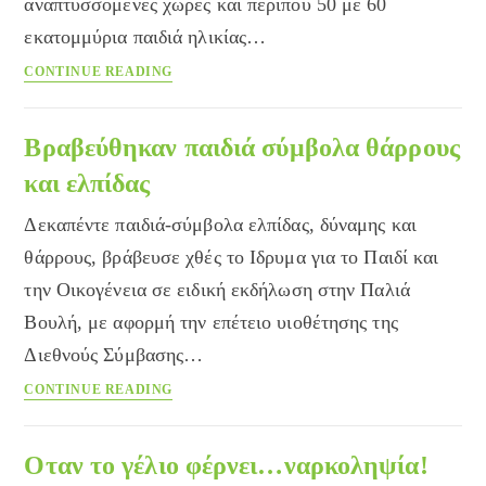
αναπτυσσόμενες χώρες και περίπου 50 με 60
εκατομμύρια παιδιά ηλικίας…
Τα
CONTINUE READING
παιδιά
των
φαναριών,
Βραβεύθηκαν παιδιά σύμβολα θάρρους
είναι
και ελπίδας
δικά
μας
Δεκαπέντε παιδιά-σύμβολα ελπίδας, δύναμης και
παιδιά
θάρρους, βράβευσε χθές το Ιδρυμα για το Παιδί και
την Οικογένεια σε ειδική εκδήλωση στην Παλιά
Βουλή, με αφορμή την επέτειο υιοθέτησης της
Διεθνούς Σύμβασης…
Βραβεύθηκαν
CONTINUE READING
παιδιά
σύμβολα
θάρρους
Οταν το γέλιο φέρνει…ναρκοληψία!
και