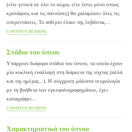
(είτε γενικά σε όλο το σώμα, είτε έστω μόνο στους
κροτάφους και τις πατούσες) θα χαλαρώσει όλες τις
υπερεντάσεις. Το αιθέριο έλαιο της λεβάντας…
Οδηγίες
CONTINUE READING
για
καλό
ύπνο
Στάδια του ύπνου
–
Υπάρχουν διάφορα στάδια του ύπνου, τα οποία έχουν
2ο
μέρος
μία κυκλική εναλλαγή στη διάρκεια της νύχτας (αλλά
και της ημέρας...). Η σύγχρονη μάλιστα νευρολογία
με τη βοήθεια των εγκεφαλογραφημάτων, έχει
καταγράψει…
Στάδια
CONTINUE READING
του
ύπνου
Χαρακτηριστικά του ύπνου