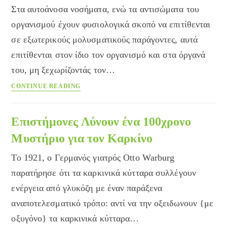
Στα αυτοάνοσα νοσήματα, ενώ τα αντισώματα του
οργανισμού έχουν φυσιολογικά σκοπό να επιτίθενται
σε εξωτερικούς μολυσματικούς παράγοντες, αυτά
επιτίθενται στον ίδιο τον οργανισμό και στα όργανά
του, μη ξεχωρίζοντάς τον…
Πώς
CONTINUE READING
να
Αποφύγετε
τα
Eπιστήμονες Λύνουν ένα 100χρονο
Αυτοάνοσα
Μυστήριο για τον Καρκίνο
Νοσήματα.
Τι
Το 1921, ο Γερμανός γιατρός Otto Warburg
Πρέπει
παρατήρησε ότι τα καρκινικά κύτταρα συλλέγουν
να
ενέργεια από γλυκόζη με έναν παράξενα
Κάνετε.
αναποτελεσματικό τρόπο: αντί να την οξειδωνουν {με
οξυγόνο} τα καρκινικά κύτταρα…