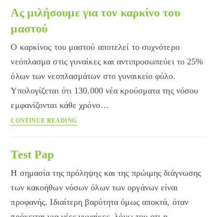
αλλάζουν
Ας μιλήσουμε για τον καρκίνο του
τον
μαστού
μεταβολισμό
της
Ο καρκίνος του μαστού αποτελεί το συχνότερο
γλυκόζης
νεόπλασμα στις γυναίκες και αντιπροσωπεύει το 25%
για
όλων των νεοπλασμάτων στο γυναικείο φύλο.
να
ξεπεράσουν
Υπολογίζεται ότι 130.000 νέα κρούσματα της νόσου
τις
εμφανίζονται κάθε χρόνο…
αυξημένες
Ας
οξειδώσεις
CONTINUE READING
μιλήσουμε
(ROS)
για
τον
Test Pap
καρκίνο
Η σημασία της πρόληψης και της πρώιμης διάγνωσης
του
μαστού
των κακοήθων νόσων όλων των οργάνων είναι
προφανής. Ιδιαίτερη βαρύτητα όμως αποκτά, όταν
πρόκειται για νέες γυναίκες, λόγω του οτι η