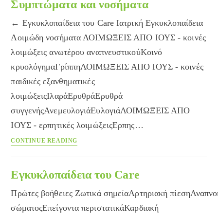
διάγνωση
Συμπτώματα και νοσήματα
γενετικών
← Εγκυκλοπαίδεια του Care Ιατρική Εγκυκλοπαίδεια
παθήσεων
πριν
Λοιμώδη νοσήματα ΛΟΙΜΩΞΕΙΣ ΑΠΟ ΙΟΥΣ - κοινές
την
λοιμώξεις ανωτέρου αναπνευστικούΚοινό
εγκυμοσύνη
κρυολόγημαΓρίππηΛΟΙΜΩΞΕΙΣ ΑΠΟ ΙΟΥΣ - κοινές
παιδικές εξανθηματικές
λοιμώξειςΙλαράΕρυθράΕρυθρά
συγγενήςΑνεμευλογιάΕυλογιάΛΟΙΜΩΞΕΙΣ ΑΠΟ
ΙΟΥΣ - ερπητικές λοιμώξειςΕρπης…
Συμπτώματα
CONTINUE READING
και
νοσήματα
Εγκυκλοπαίδεια του Care
Πρώτες βοήθειες Ζωτικά σημείαΑρτηριακή πίεσηΑναπν
σώματοςΕπείγοντα περιστατικάΚαρδιακή