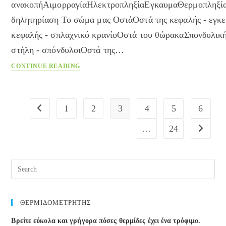
ανακοπήΑιμορραγίαΗλεκτροπληξίαΕγκαυμαΘερμοπληξί
δηλητηρίαση Το σώμα μας ΟστάΟστά της κεφαλής - εγκε
κεφαλής - σπλαχνικό κρανίοΟστά του θώρακαΣπονδυλικ
στήλη - σπόνδυλοιΟστά της…
Εγκυκλοπαίδεια
CONTINUE READING
του
Care
1
2
3
4
5
6
Go to the previous page
…
24
Go to the
Pre
Esc
to
clos
ΘΕΡΜΙΔΟΜΕΤΡΗΤΗΣ
the
Βρείτε εύκολα και γρήγορα πόσες θερμίδες έχει ένα τρόφιμο.
sea