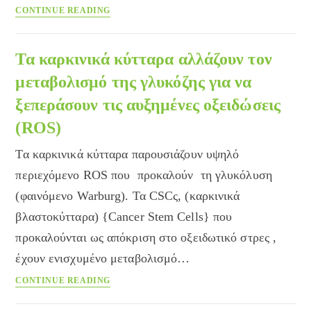
Eπιστήμονες
CONTINUE READING
Λύνουν
ένα
100χρονο
Τα καρκινικά κύτταρα αλλάζουν τον
Μυστήριο
μεταβολισμό της γλυκόζης για να
για
ξεπεράσουν τις αυξημένες οξειδώσεις
τον
Καρκίνο
(ROS)
Τα καρκινικά κύτταρα παρουσιάζουν υψηλό
περιεχόμενο ROS που προκαλούν τη γλυκόλυση
(φαινόμενο Warburg). Τα CSCς, (καρκινικά
βλαστοκύτταρα) {Cancer Stem Cells} που
προκαλούνται ως απόκριση στο οξειδωτικό στρες ,
έχουν ενισχυμένο μεταβολισμό…
Τα
CONTINUE READING
καρκινικά
κύτταρα