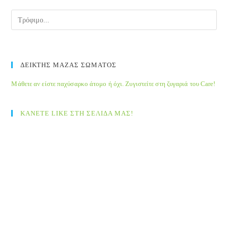
pane
ΔΕΙΚΤΗΣ ΜΑΖΑΣ ΣΩΜΑΤΟΣ
Μάθετε αν είστε παχύσαρκο άτομο ή όχι. Ζυγιστείτε στη ζυγαριά του Care!
ΚΑΝΕΤΕ LIKE ΣΤΗ ΣΕΛΙΔΑ ΜΑΣ!