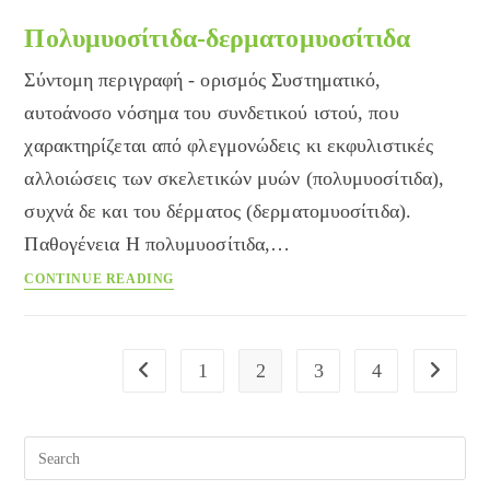
Πολυμυοσίτιδα-δερματομυοσίτιδα
Σύντομη περιγραφή - ορισμός Συστηματικό,
αυτοάνοσο νόσημα του συνδετικού ιστού, που
χαρακτηρίζεται από φλεγμονώδεις κι εκφυλιστικές
αλλοιώσεις των σκελετικών μυών (πολυμυοσίτιδα),
συχνά δε και του δέρματος (δερματομυοσίτιδα).
Παθογένεια Η πολυμυοσίτιδα,…
Πολυμυοσίτιδα-
CONTINUE READING
δερματομυοσίτιδα
1
2
3
4
Go to the previous page
Go to the
Pre
Esc