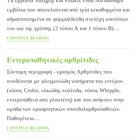
Tα εμβόλια Vaxigrip και Fluarix είναι πολυδύναμα
εμβόλια που αποτελούνται από τρία κεκαθαρμένα και
αδρανοποιημένα σε φορμαλδεϋδη στελέχη υποτύπων
του ιού της γρίππης (2 τύπου Α και 1 τύπου Β)…
Εμβόλιο
CONTINUE READING
γρίπης
Εντεροπαθητικές αρθρίτιδες
Σύντομη περιγραφή - ορισμός Αρθρίτιδες που
συνδέονται με φλεγμονώδη νοσήματα του εντέρου
(νόσος Crohn, ελκώδης κολίτιδα, νόσος Whipple,
εντεροπάθεια από γλουτένη) και που ανήκουν στην
ομάδα των οροαρνητικών σπονδυλαρθροπαθειών.
Παθογένεια…
Εντεροπαθητικές
CONTINUE READING
αρθρίτιδες