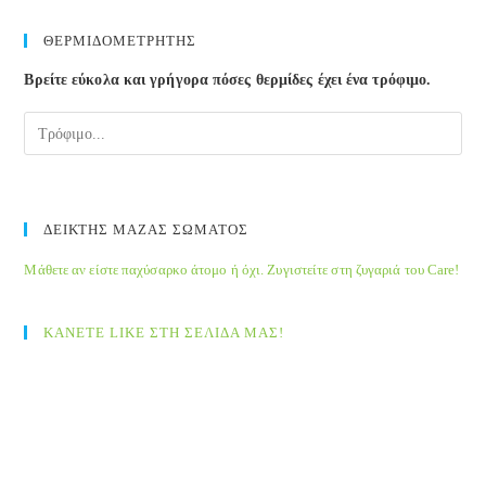
to
clos
ΘΕΡΜΙΔΟΜΕΤΡΗΤΗΣ
the
Βρείτε εύκολα και γρήγορα πόσες θερμίδες έχει ένα τρόφιμο.
sea
pane
ΔΕΙΚΤΗΣ ΜΑΖΑΣ ΣΩΜΑΤΟΣ
Μάθετε αν είστε παχύσαρκο άτομο ή όχι. Ζυγιστείτε στη ζυγαριά του Care!
ΚΑΝΕΤΕ LIKE ΣΤΗ ΣΕΛΙΔΑ ΜΑΣ!