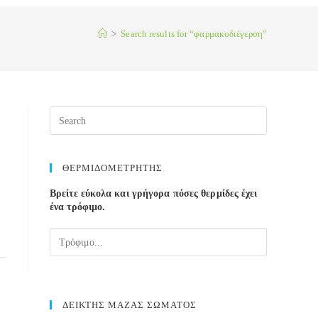
>
Search results for
“φαρμακοδιέγερση”
Press
Escape
to
close
ΘΕΡΜΙΔΟΜΕΤΡΗΤΗΣ
the
Βρείτε εύκολα και γρήγορα πόσες θερμίδες έχει
search
ένα τρόφιμο.
panel.
ΔΕΙΚΤΗΣ ΜΑΖΑΣ ΣΩΜΑΤΟΣ