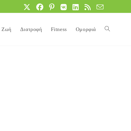
Ζωή
Διατροφή
Fitness
Ομορφιά
Toggle
website
search