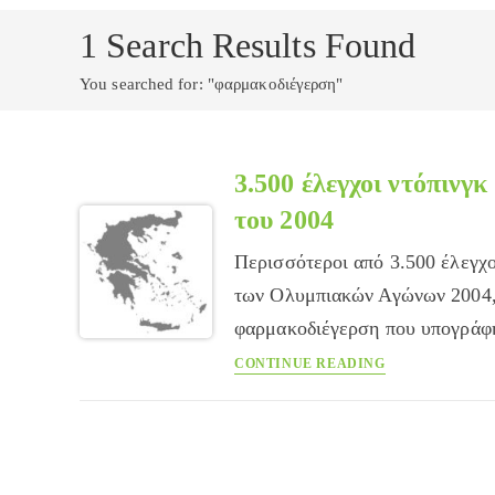
1
Search Results Found
You searched for: "φαρμακοδιέγερση"
3.500 έλεγχοι ντόπινγ
του 2004
Περισσότεροι από 3.500 έλεγχο
των Ολυμπιακών Αγώνων 2004, 
φαρμακοδιέγερση που υπογράφ
3.500
CONTINUE READING
έλεγχοι
ντόπινγκ
θα
γίνουν
στη